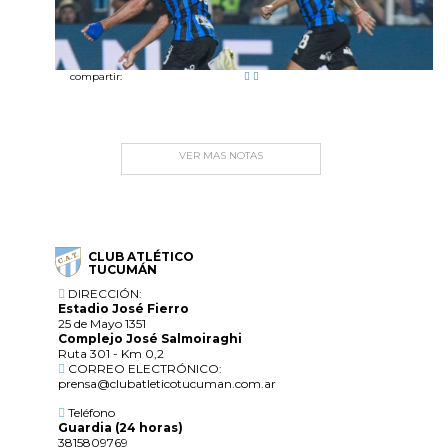
compartir:
VER MAS NOTAS
CLUB ATLÉTICO
TUCUMÁN
DIRECCIÓN:
Estadio José Fierro
25 de Mayo 1351
Complejo José Salmoiraghi
Ruta 301 - Km 0,2
CORREO ELECTRÓNICO:
prensa@clubatleticotucuman.com.ar
Teléfono
Guardia (24 horas)
3815809769