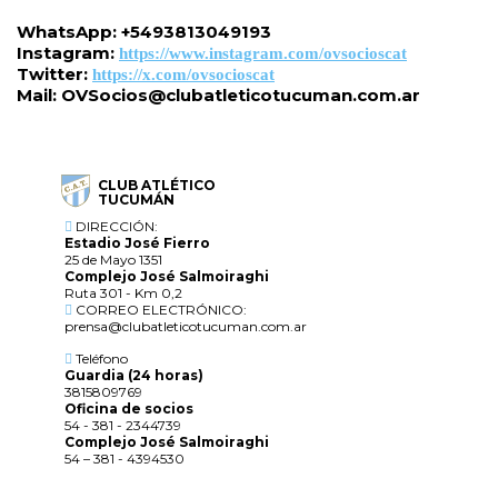
WhatsApp: +5493813049193
Instagram:
https://www.instagram.com/ovsocioscat
Twitter:
https://x.com/ovsocioscat
Mail:
OVSocios@clubatleticotucuman.com.ar
CLUB ATLÉTICO
TUCUMÁN
DIRECCIÓN:
Estadio José Fierro
25 de Mayo 1351
Complejo José Salmoiraghi
Ruta 301 - Km 0,2
CORREO ELECTRÓNICO:
prensa@clubatleticotucuman.com.ar
Teléfono
Guardia (24 horas)
3815809769
Oficina de socios
54 - 381 - 2344739
Complejo José Salmoiraghi
54 – 381 - 4394530