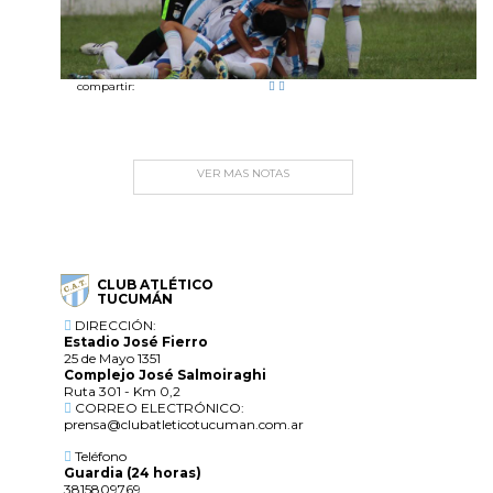
compartir:
VER MAS NOTAS
CLUB ATLÉTICO
TUCUMÁN
DIRECCIÓN:
Estadio José Fierro
25 de Mayo 1351
Complejo José Salmoiraghi
Ruta 301 - Km 0,2
CORREO ELECTRÓNICO:
prensa@clubatleticotucuman.com.ar
Teléfono
Guardia (24 horas)
3815809769