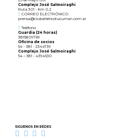
Complejo José Salmoiraghi
Ruta 301 - Km 0,2
CORREO ELECTRÓNICO:
prensa@clubatleticotucuman.com.ar
Teléfono
Guardia (24 horas)
3815809769
Oficina de socios
54 - 381 - 2344739
Complejo José Salmoiraghi
54 – 381 - 4394530
SIGUENOS EN REDES