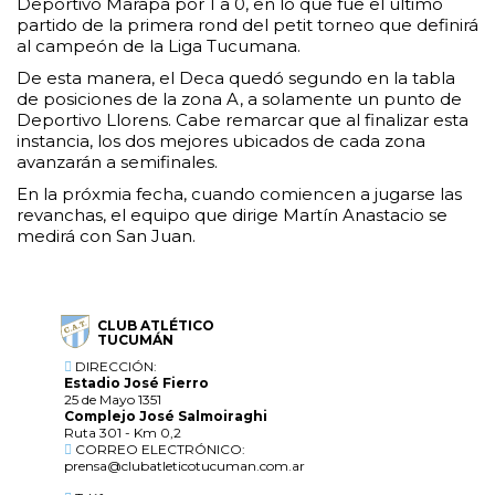
Deportivo Marapa por 1 a 0, en lo que fue el último
partido de la primera rond del petit torneo que definirá
al campeón de la Liga Tucumana.
De esta manera, el Deca quedó segundo en la tabla
de posiciones de la zona A, a solamente un punto de
Deportivo Llorens. Cabe remarcar que al finalizar esta
instancia, los dos mejores ubicados de cada zona
avanzarán a semifinales.
En la próxmia fecha, cuando comiencen a jugarse las
revanchas, el equipo que dirige Martín Anastacio se
medirá con San Juan.
CLUB ATLÉTICO
TUCUMÁN
DIRECCIÓN:
Estadio José Fierro
25 de Mayo 1351
Complejo José Salmoiraghi
Ruta 301 - Km 0,2
CORREO ELECTRÓNICO:
prensa@clubatleticotucuman.com.ar