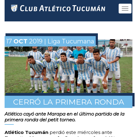
Toggle
navigat
17
OCT
2019 | Liga Tucumana
CERRÓ LA PRIMERA RONDA
Atlético cayó ante Marapa en el último partido de la
primera ronda del petit torneo.
Atlético Tucumán
perdió este miércoles ante