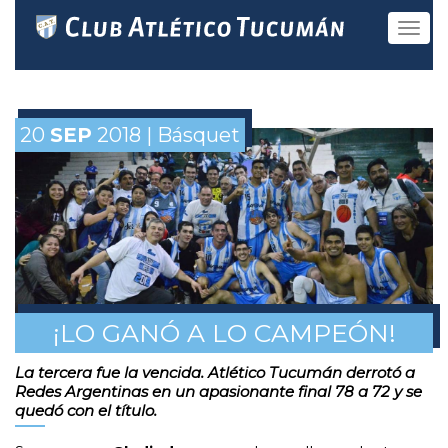
Toggle
navigat
20
SEP
2018 | Básquet
¡LO GANÓ A LO CAMPEÓN!
La tercera fue la vencida. Atlético Tucumán derrotó a
Redes Argentinas en un apasionante final 78 a 72 y se
quedó con el título.