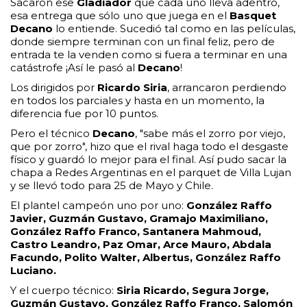
Sacaron ese
Gladiador
que cada uno lleva adentro,
esa entrega que sólo uno que juega en el
Basquet
Decano
lo entiende. Sucedió tal como en las películas,
donde siempre terminan con un final feliz, pero de
entrada te la venden como si fuera a terminar en una
catástrofe ¡Así le pasó al
Decano
!
Los dirigidos por
Ricardo Siria
, arrancaron perdiendo
en todos los parciales y hasta en un momento, la
diferencia fue por 10 puntos.
Pero el técnico
Decano
, "sabe más el zorro por viejo,
que por zorro", hizo que el rival haga todo el desgaste
físico y guardó lo mejor para el final. Así pudo sacar la
chapa a Redes Argentinas en el parquet de Villa Lujan
y se llevó todo para 25 de Mayo y Chile.
El plantel campeón uno por uno:
González Raffo
Javier, Guzmán Gustavo, Gramajo Maximiliano,
González Raffo Franco, Santanera Mahmoud,
Castro Leandro, Paz Omar, Arce Mauro, Abdala
Facundo, Polito Walter, Albertus, González Raffo
Luciano.
Y el cuerpo técnico:
Siria Ricardo, Segura Jorge,
Guzmán Gustavo, González Raffo Franco, Salomón