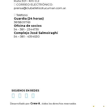
Ruta 301 - Km 0,2
CORREO ELECTRÓNICO:
prensa@clubatleticotucuman.com.ar
Teléfono
Guardia (24 horas)
3815809769
Oficina de socios
54 - 381 - 2344739
Complejo José Salmoiraghi
54 – 381 - 4394530
SIGUENOS EN REDES
Desarrollado por
Crew-it
, todos los derechos reservados