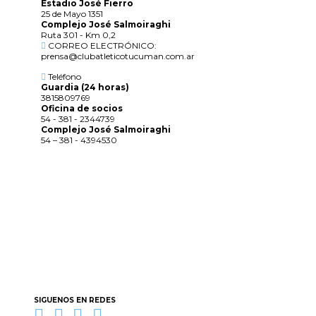
Estadio José Fierro
25 de Mayo 1351
Complejo José Salmoiraghi
Ruta 301 - Km 0,2
CORREO ELECTRÓNICO:
prensa@clubatleticotucuman.com.ar
Teléfono
Guardia (24 horas)
3815809769
Oficina de socios
54 - 381 - 2344739
Complejo José Salmoiraghi
54 – 381 - 4394530
SIGUENOS EN REDES